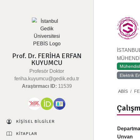
İSTANBU
Prof. Dr. FERİHA ERFAN
MÜHENDİS
KUYUMCU
Mühendisl
Profesör Doktor
Elektrik E
feriha.kuyumcu@gedik.edu.tr
Araştırmacı ID:
11539
ABİS
FE
Çalışm
KIŞISEL BILGILER
Departm
KITAPLAR
Unvan