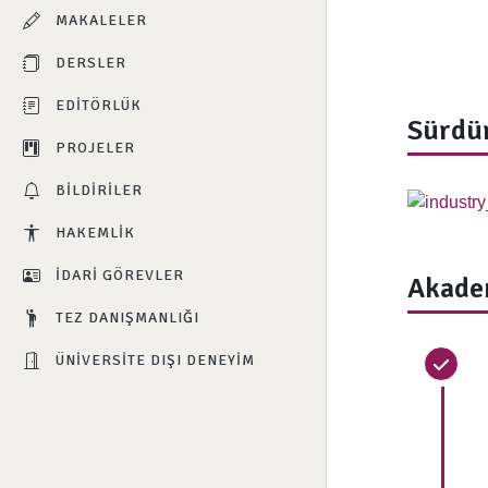
MAKALELER
DERSLER
EDITÖRLÜK
Sürdür
PROJELER
BILDIRILER
HAKEMLIK
İDARI GÖREVLER
Akade
TEZ DANIŞMANLIĞI
ÜNIVERSITE DIŞI DENEYIM