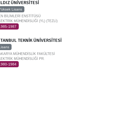
ILDIZ ÜNİVERSİTESİ
Yüksek Lisans
EN BİLİMLERİ ENSTİTÜSÜ
EKTRİK MÜHENDİSLİĞİ (YL) (TEZLİ)
1985-1987
STANBUL TEKNİK ÜNİVERSİTESİ
Lisans
AKARYA MÜHENDİSLİK FAKÜLTESİ
LEKTRİK MÜHENDİSLİĞİ PR.
1980-1984