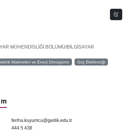
Dark 
AYAR MÜHENDİSLİĞİ BÖLÜMÜ/BİLGİSAYAR
lektrik Makineleri ve Enerji Dönüşümü
Güç Elektroniği
şim
feriha.kuyumcu@gedik.edu.tr
444 5 438