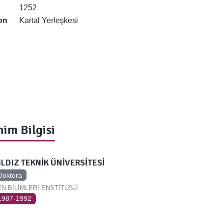
1252
on
Kartal Yerleşkesi
im Bilgisi
ILDIZ TEKNİK ÜNİVERSİTESİ
Doktora
EN BİLİMLERİ ENSTİTÜSÜ
1987-1992