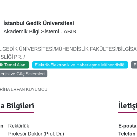
İstanbul Gedik Üniversitesi
Akademik Bilgi Sistemi - ABİS
L GEDİK ÜNİVERSİTESİ/MÜHENDİSLİK FAKÜLTESİ/BİLGİS
LİĞİ PR. /
ik Temel Alanı
Elektrik-Elektronik ve Haberleşme Mühendisliği
E
nerjisi ve Güç Sistemleri
RİHA ERFAN KUYUMCU
a Bilgileri
İleti
an
Rektörlük
E-posta
Profesör Doktor (Prof. Dr.)
Telefon