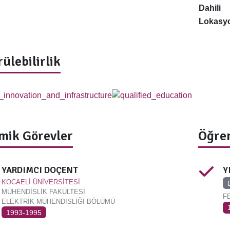
Dahili
Lokasy
ülebilirlik
mik Görevler
Öğren
YARDIMCI DOÇENT
Y
KOCAELİ ÜNİVERSİTESİ
MÜHENDİSLİK FAKÜLTESİ
F
ELEKTRİK MÜHENDİSLİĞİ BÖLÜMÜ
1993-1995