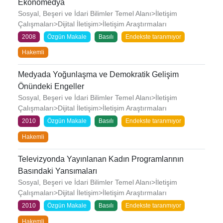
Ekonomedya
Sosyal, Beşeri ve İdari Bilimler Temel Alanı>İletişim
Çalışmaları>Dijital İletişim>İletişim Araştırmaları
2008
Özgün Makale
Basılı
Endekste taranmıyor
Hakemli
Medyada Yoğunlaşma ve Demokratik Gelişim
Önündeki Engeller
Sosyal, Beşeri ve İdari Bilimler Temel Alanı>İletişim
Çalışmaları>Dijital İletişim>İletişim Araştırmaları
2010
Özgün Makale
Basılı
Endekste taranmıyor
Hakemli
Televizyonda Yayınlanan Kadın Programlarının
Basındaki Yansımaları
Sosyal, Beşeri ve İdari Bilimler Temel Alanı>İletişim
Çalışmaları>Dijital İletişim>İletişim Araştırmaları
2010
Özgün Makale
Basılı
Endekste taranmıyor
Hakemli