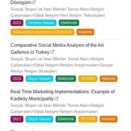
Dönüşüm
Sosyal, Beşeri ve İdari Bilimler Temel Alanı>İletişim
Çalışmaları>Dijital İletişim>Yeni İletişim Teknolojileri
2023
Derleme Makale
Elektronik
ResearchBib, Acarindex,COSMOS IF,
Hakemli
Comparative Social Media Analysis of the Art
Galleries in Turkey
Sosyal, Beşeri ve İdari Bilimler Temel Alanı>İletişim
Çalışmaları>Dijital İletişim>İletişim Araştırmaları>Sosyal
Medya İletişim Stratejileri
2022
Özgün Makale
Elektronik
TR DİZİN
Hakemli
Real Time Marketing Implementations: Example of
Kadıköy Municipality
Sosyal, Beşeri ve İdari Bilimler Temel Alanı>İletişim
Çalışmaları>Dijital İletişim>İletişim Araştırmaları
2017
Özgün Makale
Elektronik
TR DİZİN
Hakemli