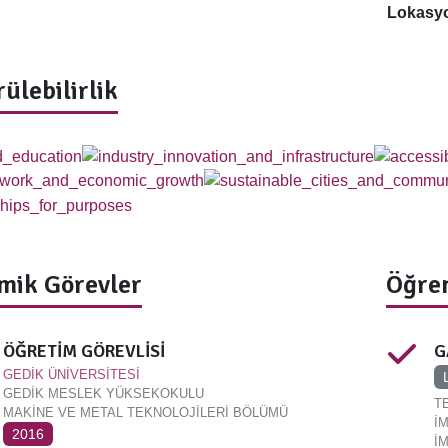
Lokasy
ülebilirlik
mik Görevler
Öğren
ÖĞRETİM GÖREVLİSİ
G
GEDİK ÜNİVERSİTESİ
GEDİK MESLEK YÜKSEKOKULU
T
MAKİNE VE METAL TEKNOLOJİLERİ BÖLÜMÜ
İ
2016
İ