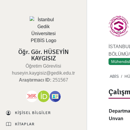
İSTANBU
Öğr. Gör. HÜSEYİN
BÖLÜMÜ/M
KAYGISIZ
Mühendisl
Öğretim Görevlisi
huseyin.kaygisiz@gedik.edu.tr
ABİS
HÜ
Araştırmacı ID:
251567
Çalışm
Departm
KIŞISEL BILGILER
Unvan
KITAPLAR