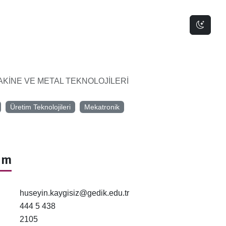
Dark 
KİNE VE METAL TEKNOLOJİLERİ
Üretim Teknolojileri
Mekatronik
şim
huseyin.kaygisiz@gedik.edu.tr
444 5 438
2105