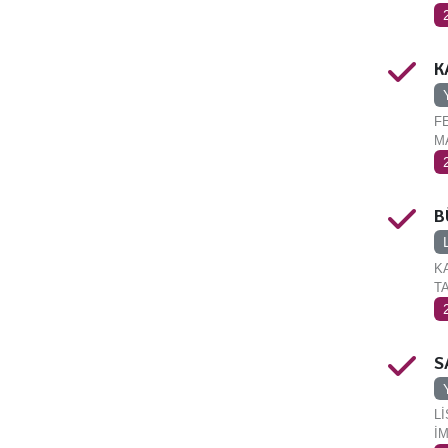
K
F
MA
B
K
T
S
L
İM