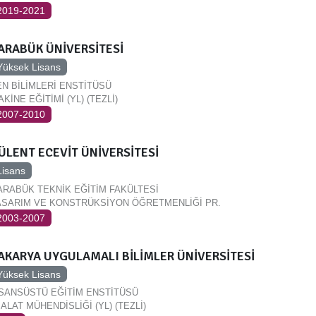
2019-2021
ARABÜK ÜNİVERSİTESİ
Yüksek Lisans
EN BİLİMLERİ ENSTİTÜSÜ
KİNE EĞİTİMİ (YL) (TEZLİ)
2007-2010
ÜLENT ECEVİT ÜNİVERSİTESİ
Lisans
ARABÜK TEKNİK EĞİTİM FAKÜLTESİ
ASARIM VE KONSTRÜKSİYON ÖĞRETMENLİĞİ PR.
2003-2007
AKARYA UYGULAMALI BİLİMLER ÜNİVERSİTESİ
Yüksek Lisans
İSANSÜSTÜ EĞİTİM ENSTİTÜSÜ
ALAT MÜHENDİSLİĞİ (YL) (TEZLİ)