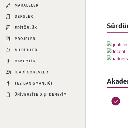
MAKALELER
DERSLER
Sürdür
EDITÖRLÜK
PROJELER
BILDIRILER
HAKEMLIK
İDARI GÖREVLER
Akade
TEZ DANIŞMANLIĞI
ÜNIVERSITE DIŞI DENEYIM