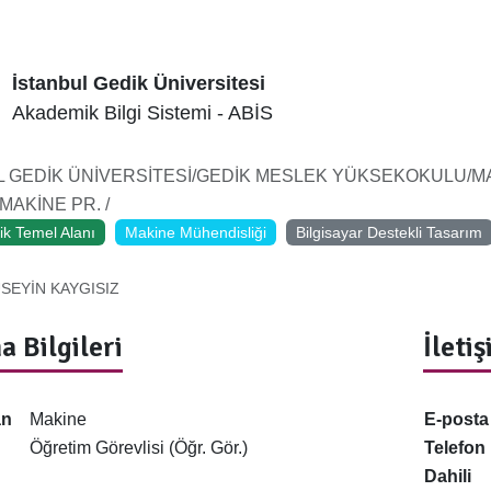
İstanbul Gedik Üniversitesi
Akademik Bilgi Sistemi - ABİS
L GEDİK ÜNİVERSİTESİ/GEDİK MESLEK YÜKSEKOKULU/MA
AKİNE PR. /
ik Temel Alanı
Makine Mühendisliği
Bilgisayar Destekli Tasarım
SEYİN KAYGISIZ
a Bilgileri
İleti
an
Makine
E-posta
Öğretim Görevlisi (Öğr. Gör.)
Telefon
Dahili