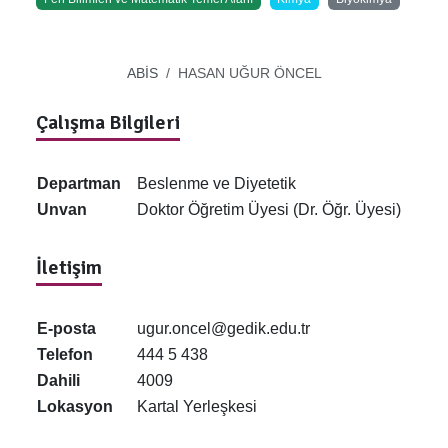
ABİS
HASAN UĞUR ÖNCEL
Çalışma Bilgileri
Departman
Beslenme ve Diyetetik
Unvan
Doktor Öğretim Üyesi (Dr. Öğr. Üyesi)
İletişim
E-posta
ugur.oncel@gedik.edu.tr
Telefon
444 5 438
Dahili
4009
Lokasyon
Kartal Yerleşkesi