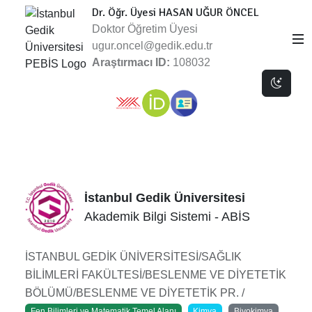
Dr. Öğr. Üyesi HASAN UĞUR ÖNCEL
Doktor Öğretim Üyesi
ugur.oncel@gedik.edu.tr
Araştırmacı ID:
108032
Dark 
İstanbul Gedik Üniversitesi
Akademik Bilgi Sistemi - ABİS
İSTANBUL GEDİK ÜNİVERSİTESİ/SAĞLIK
BİLİMLERİ FAKÜLTESİ/BESLENME VE DİYETETİK
BÖLÜMÜ/BESLENME VE DİYETETİK PR. /
Fen Bilimleri ve Matematik Temel Alanı
Kimya
Biyokimya