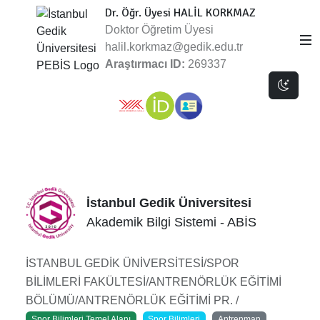
Dr. Öğr. Üyesi HALİL KORKMAZ
Doktor Öğretim Üyesi
halil.korkmaz@gedik.edu.tr
Araştırmacı ID:
269337
Dark 
İstanbul Gedik Üniversitesi
Akademik Bilgi Sistemi - ABİS
İSTANBUL GEDİK ÜNİVERSİTESİ/SPOR
BİLİMLERİ FAKÜLTESİ/ANTRENÖRLÜK EĞİTİMİ
BÖLÜMÜ/ANTRENÖRLÜK EĞİTİMİ PR. /
Spor Bilimleri Temel Alanı
Spor Bilimleri
Antrenman