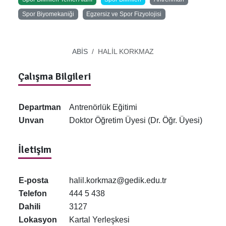
Spor Biyomekaniği
Egzersiz ve Spor Fizyolojisi
ABİS
HALİL KORKMAZ
Çalışma Bilgileri
Departman
Antrenörlük Eğitimi
Unvan
Doktor Öğretim Üyesi (Dr. Öğr. Üyesi)
İletişim
E-posta
halil.korkmaz@gedik.edu.tr
Telefon
444 5 438
Dahili
3127
Lokasyon
Kartal Yerleşkesi