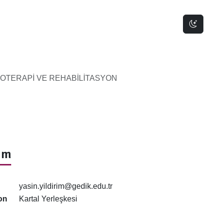
Dark 
ZYOTERAPİ VE REHABİLİTASYON
şim
yasin.yildirim@gedik.edu.tr
on
Kartal Yerleşkesi