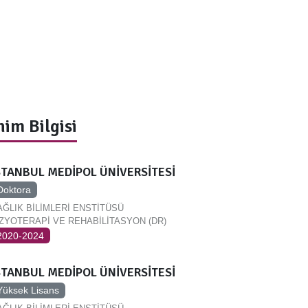
im Bilgisi
STANBUL MEDİPOL ÜNİVERSİTESİ
Doktora
AĞLIK BİLİMLERİ ENSTİTÜSÜ
İZYOTERAPİ VE REHABİLİTASYON (DR)
2020-2024
STANBUL MEDİPOL ÜNİVERSİTESİ
Yüksek Lisans