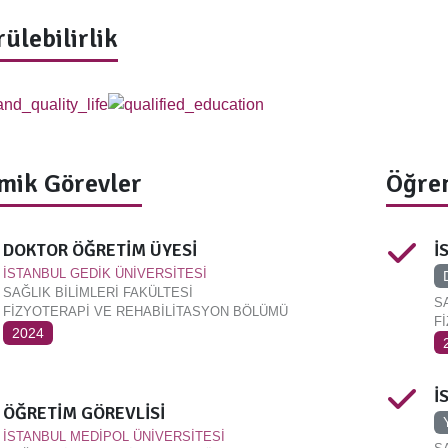
ülebilirlik
mik Görevler
Öğren
DOKTOR ÖĞRETİM ÜYESİ
İ
İSTANBUL GEDİK ÜNİVERSİTESİ
SAĞLIK BİLİMLERİ FAKÜLTESİ
S
FİZYOTERAPİ VE REHABİLİTASYON BÖLÜMÜ
F
2024
İ
ÖĞRETİM GÖREVLİSİ
İSTANBUL MEDİPOL ÜNİVERSİTESİ