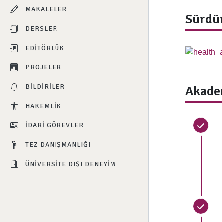
MAKALELER
Sürdür
DERSLER
EDITÖRLÜK
PROJELER
BILDIRILER
Akade
HAKEMLIK
İDARI GÖREVLER
TEZ DANIŞMANLIĞI
ÜNIVERSITE DIŞI DENEYIM