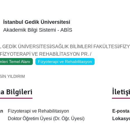
İstanbul Gedik Üniversitesi
Akademik Bilgi Sistemi - ABİS
 GEDİK ÜNİVERSİTESİ/SAĞLIK BİLİMLERİ FAKÜLTESİ/Fİ
İZYOTERAPİ VE REHABİLİTASYON PR. /
imleri Temel Alanı
Fizyoterapi ve Rehabilitasyon
SİN YILDIRIM
a Bilgileri
İleti
an
Fizyoterapi ve Rehabilitasyon
E-posta
Doktor Öğretim Üyesi (Dr. Öğr. Üyesi)
Lokasy