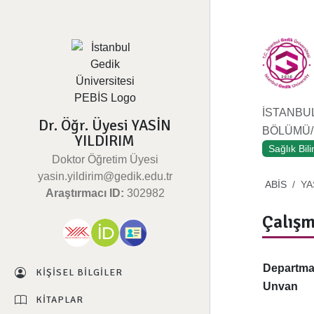
İSTANBUL
Dr. Öğr. Üyesi YASİN
BÖLÜMÜ/F
YILDIRIM
Sağlık Bil
Doktor Öğretim Üyesi
yasin.yildirim@gedik.edu.tr
ABİS
YA
Araştırmacı ID:
302982
Çalışm
Departm
KIŞISEL BILGILER
Unvan
KITAPLAR