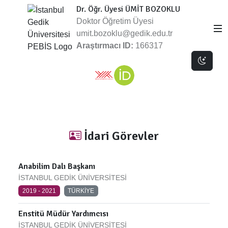
Dr. Öğr. Üyesi ÜMİT BOZOKLU
Doktor Öğretim Üyesi
umit.bozoklu@gedik.edu.tr
Araştırmacı ID:
166317
Dark 
İdari Görevler
Anabilim Dalı Başkanı
İSTANBUL GEDİK ÜNİVERSİTESİ
2019 - 2021
TÜRKİYE
Enstitü Müdür Yardımcısı
İSTANBUL GEDİK ÜNİVERSİTESİ