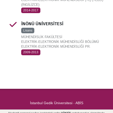
(İNGİLİZCE)
2014-2017
İNÖNÜ ÜNİVERSİTESİ
Lisans
MÜHENDİSLİK FAKÜLTESİ
ELEKTRİK-ELEKTRONİK MÜHENDİSLİĞİ BÖLÜMÜ
ELEKTRİK-ELEKTRONİK MÜHENDİSLİĞİ PR.
2009-2013
İstanbul Gedik Üniversitesi
-
ABİS
Akademik personel sayfası içerisindeki veriler
YÖKSİS
veritabanından alınmaktadır.