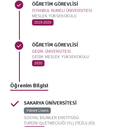
ÖĞRETİM GÖREVLİSİ
İSTANBUL RUMELİ ÜNİVERSİTESİ
MESLEK YÜKSEKOKULU
2019-2020
ÖĞRETİM GÖREVLİSİ
GEDİK ÜNİVERSİTESİ
GEDİK MESLEK YÜKSEKOKULU
2020
Öğrenim Bilgisi
SAKARYA ÜNİVERSİTESİ
Yüksek Lisans
SOSYAL BİLİMLER ENSTİTÜSÜ
TURİZM İŞLETMECİLİĞİ (YL) (TEZLİ) (İÖ)