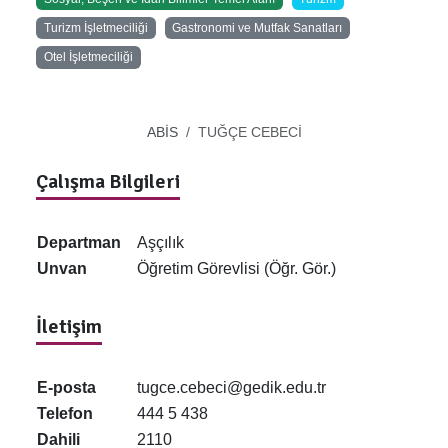
Turizm İşletmeciliği
Gastronomi ve Mutfak Sanatları
Otel İşletmeciliği
ABİS
TUĞÇE CEBECİ
Çalışma Bilgileri
Departman
Aşçılık
Unvan
Öğretim Görevlisi (Öğr. Gör.)
İletişim
E-posta
tugce.cebeci@gedik.edu.tr
Telefon
444 5 438
Dahili
2110