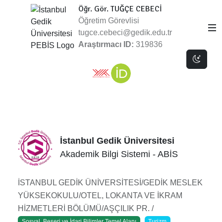
Öğr. Gör. TUĞÇE CEBECİ
Öğretim Görevlisi
tugce.cebeci@gedik.edu.tr
Araştırmacı ID:
319836
Dark 
İstanbul Gedik Üniversitesi
Akademik Bilgi Sistemi - ABİS
İSTANBUL GEDİK ÜNİVERSİTESİ/GEDİK MESLEK
YÜKSEKOKULU/OTEL, LOKANTA VE İKRAM
HİZMETLERİ BÖLÜMÜ/AŞÇILIK PR. /
Sosyal, Beşeri ve İdari Bilimler Temel Alanı
Turizm