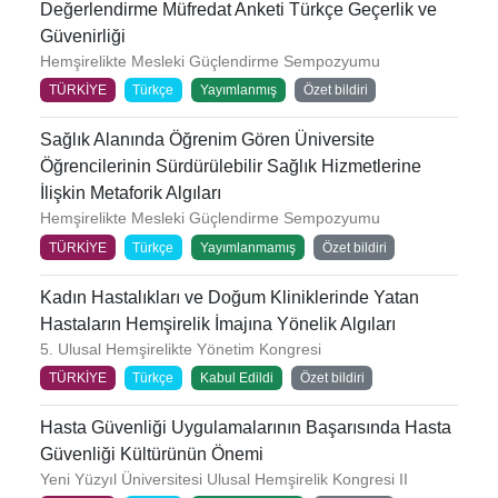
Değerlendirme Müfredat Anketi Türkçe Geçerlik ve
Güvenirliği
Hemşirelikte Mesleki Güçlendirme Sempozyumu
TÜRKİYE
Türkçe
Yayımlanmış
Özet bildiri
Sağlık Alanında Öğrenim Gören Üniversite
Öğrencilerinin Sürdürülebilir Sağlık Hizmetlerine
İlişkin Metaforik Algıları
Hemşirelikte Mesleki Güçlendirme Sempozyumu
TÜRKİYE
Türkçe
Yayımlanmamış
Özet bildiri
Kadın Hastalıkları ve Doğum Kliniklerinde Yatan
Hastaların Hemşirelik İmajına Yönelik Algıları
5. Ulusal Hemşirelikte Yönetim Kongresi
TÜRKİYE
Türkçe
Kabul Edildi
Özet bildiri
Hasta Güvenliği Uygulamalarının Başarısında Hasta
Güvenliği Kültürünün Önemi
Yeni Yüzyıl Üniversitesi Ulusal Hemşirelik Kongresi II