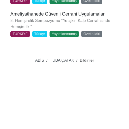
TÜRKİYE
Türkçe
Yayımlanmamış
Özet bildiri
Ameliyathanede Güvenli Cerrahi Uygulamalar
8. Hemşirelik Sempozyumu “Yetişkin Kalp Cerrahisinde
Hemşirelik “
TÜRKİYE
Türkçe
Yayımlanmamış
Özet bildiri
ABİS
TUBA ÇATAK
Bildiriler