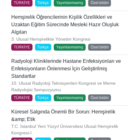
TÜRKİYE
Türkçe
Yayımlanmamış
Özet bildiri
Hemşirelik Öğrencilerinin Kişilik Özellikleri ve
Uzaktan Eğitim Sürecinde Mesleki Hazır Oluşluk
Algıları
3. Ulusal Hemşirelikte Yönetim Kongresi
TÜRKİYE
Türkçe
Yayımlanmamış
Özet bildiri
Radyoloji Kliniklerinde Hastane Enfeksiyonları ve
Enfeksiyonların Önlenmesi İçin Geliştirilmiş
Standartlar
10. Ulusal Radyoloji Teknisyenleri Kongresi ve Meme
Radyolojisi Sempozyumu
TÜRKİYE
Türkçe
Yayımlanmamış
Özet bildiri
Küresel Salgında Önemli Bir Sorun: Hemşirelik
&amp; Etik
T.C. İstanbul Yeni Yüzyıl Üniversitesi Ulusal Hemşirelik
Kongresi-I