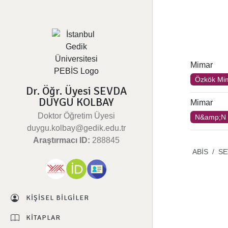
Mimar
Özkök Mim
Dr. Öğr. Üyesi SEVDA
DUYGU KOLBAY
Mimar
Doktor Öğretim Üyesi
N&amp;N 
duygu.kolbay@gedik.edu.tr
Araştırmacı ID:
288845
ABİS
SE
KIŞISEL BILGILER
KITAPLAR