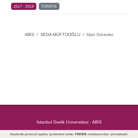
2017 - 2019
TÜRKİYE
ABİS
SEDA MÜFTÜOĞLU
İdari Görevler
İstanbul Gedik Üniversitesi
-
ABİS
Akademik personel sayfası içerisindeki veriler
YÖKSİS
veritabanından alınmaktadır.