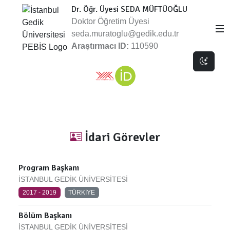
Dr. Öğr. Üyesi SEDA MÜFTÜOĞLU
Doktor Öğretim Üyesi
seda.muratoglu@gedik.edu.tr
Araştırmacı ID:
110590
Dark 
İdari Görevler
Program Başkanı
İSTANBUL GEDİK ÜNİVERSİTESİ
2017 - 2019
TÜRKİYE
Bölüm Başkanı
İSTANBUL GEDİK ÜNİVERSİTESİ