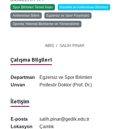
Spor Bilimleri Temel Alanı
Hareket ve Antrenman Bilimleri
Antrenman Bilimi
Egzersiz ve Spor Fizyolojisi
Sporda Yetenek Belirleme ve Yönlendirme
ABİS
SALİH PINAR
Çalışma Bilgileri
Departman
Egzersiz ve Spor Bilimleri
Unvan
Profesör Doktor (Prof. Dr.)
İletişim
E-posta
salih.pinar@gedik.edu.tr
Lokasyon
Çamlık