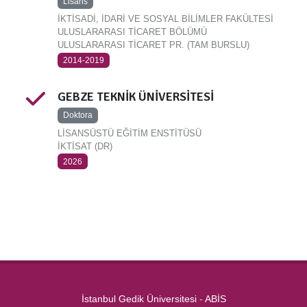
Lisans
İKTİSADİ, İDARİ VE SOSYAL BİLİMLER FAKÜLTESİ
ULUSLARARASI TİCARET BÖLÜMÜ
ULUSLARARASI TİCARET PR. (TAM BURSLU)
2014-2019
GEBZE TEKNİK ÜNİVERSİTESİ
Doktora
LİSANSÜSTÜ EĞİTİM ENSTİTÜSÜ
İKTİSAT (DR)
2026
İstanbul Gedik Üniversitesi
-
ABİS