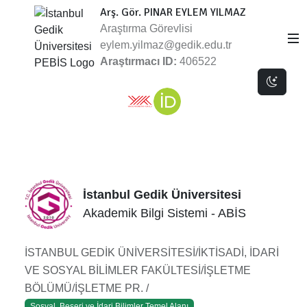
Arş. Gör. PINAR EYLEM YILMAZ
Araştırma Görevlisi
eylem.yilmaz@gedik.edu.tr
Araştırmacı ID:
406522
Dark 
İstanbul Gedik Üniversitesi
Akademik Bilgi Sistemi - ABİS
İSTANBUL GEDİK ÜNİVERSİTESİ/İKTİSADİ, İDARİ
VE SOSYAL BİLİMLER FAKÜLTESİ/İŞLETME
BÖLÜMÜ/İŞLETME PR. /
Sosyal, Beşeri ve İdari Bilimler Temel Alanı