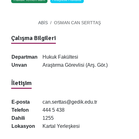
ABİS
OSMAN CAN SERTTAŞ
Çalışma Bilgileri
Departman
Hukuk Fakültesi
Unvan
Araştırma Görevlisi (Arş. Gör.)
İletişim
E-posta
can.serttas@gedik.edu.tr
Telefon
444 5 438
Dahili
1255
Lokasyon
Kartal Yerleşkesi