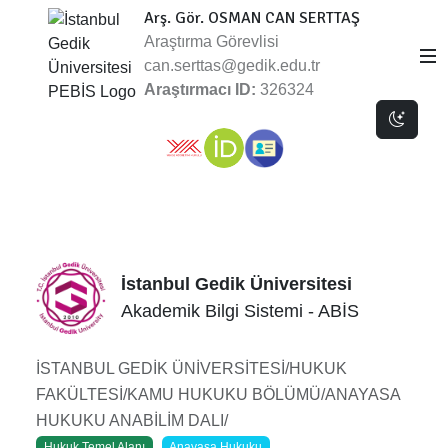
Arş. Gör. OSMAN CAN SERTTAŞ
Araştırma Görevlisi
can.serttas@gedik.edu.tr
Araştırmacı ID:
326324
Dark 
İstanbul Gedik Üniversitesi
Akademik Bilgi Sistemi - ABİS
İSTANBUL GEDİK ÜNİVERSİTESİ/HUKUK
FAKÜLTESİ/KAMU HUKUKU BÖLÜMÜ/ANAYASA
HUKUKU ANABİLİM DALI/
Hukuk Temel Alanı
Anayasa Hukuku