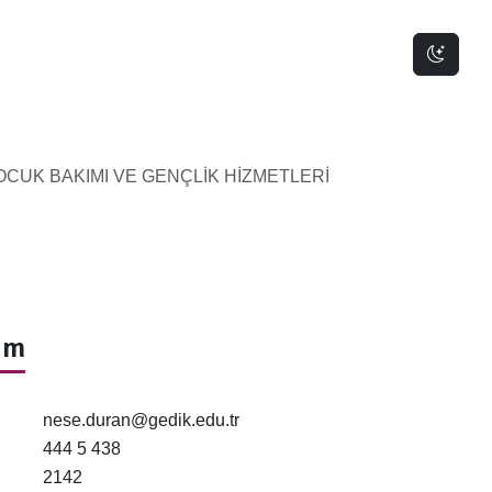
Dark 
CUK BAKIMI VE GENÇLİK HİZMETLERİ
şim
nese.duran@gedik.edu.tr
444 5 438
2142