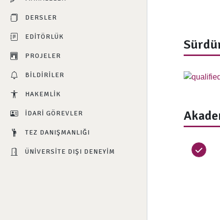
DERSLER
EDITÖRLÜK
Sürdür
PROJELER
BILDIRILER
HAKEMLIK
Akade
İDARI GÖREVLER
TEZ DANIŞMANLIĞI
ÜNIVERSITE DIŞI DENEYIM