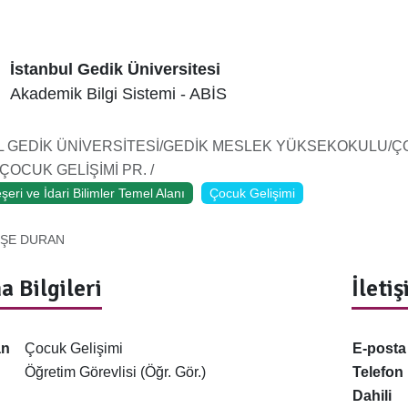
İstanbul Gedik Üniversitesi
Akademik Bilgi Sistemi - ABİS
L GEDİK ÜNİVERSİTESİ/GEDİK MESLEK YÜKSEKOKULU/ÇO
OCUK GELİŞİMİ PR. /
şeri ve İdari Bilimler Temel Alanı
Çocuk Gelişimi
ŞE DURAN
a Bilgileri
İleti
an
Çocuk Gelişimi
E-posta
Öğretim Görevlisi (Öğr. Gör.)
Telefon
Dahili