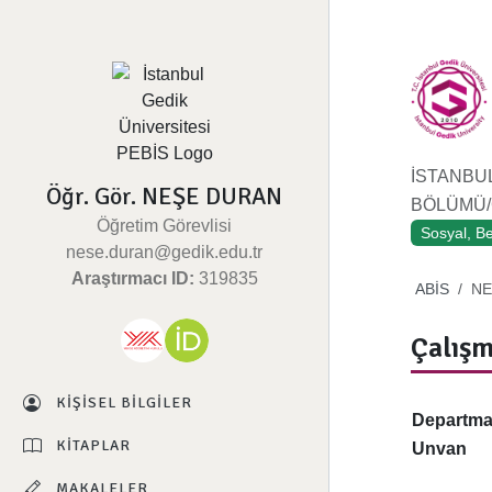
İSTANBU
Öğr. Gör. NEŞE DURAN
BÖLÜMÜ/Ç
Öğretim Görevlisi
Sosyal, Be
nese.duran@gedik.edu.tr
Araştırmacı ID:
319835
ABİS
NE
Çalışm
KIŞISEL BILGILER
Departm
KITAPLAR
Unvan
MAKALELER