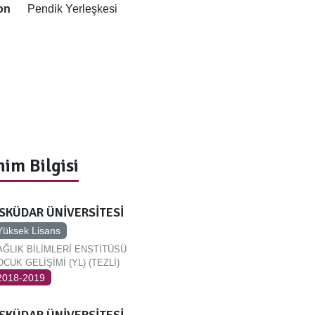
on
Pendik Yerleşkesi
im Bilgisi
SKÜDAR ÜNİVERSİTESİ
Yüksek Lisans
AĞLIK BİLİMLERİ ENSTİTÜSÜ
CUK GELİŞİMİ (YL) (TEZLİ)
2018-2019