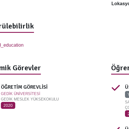
Lokasy
ülebilirlik
mik Görevler
Öğren
ÖĞRETİM GÖREVLİSİ
Ü
GEDİK ÜNİVERSİTESİ
GEDİK MESLEK YÜKSEKOKULU
S
2020
ÇO