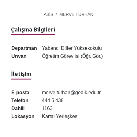
ABİS
MERVE TURHAN
Çalışma Bilgileri
Departman
Yabancı Diller Yüksekokulu
Unvan
Öğretim Görevlisi (Öğr. Gör.)
İletişim
E-posta
merve.turhan@gedik.edu.tr
Telefon
444 5 438
Dahili
1163
Lokasyon
Kartal Yerleşkesi