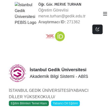
Öğr. Gör. MERVE TURHAN
Öğretim Görevlisi
merve.turhan@gedik.edu.tr
Araştırmacı ID:
271362
Dark 
İstanbul Gedik Üniversitesi
Akademik Bilgi Sistemi - ABİS
İSTANBUL GEDİK ÜNİVERSİTESİ/YABANCI
DİLLER YÜKSEKOKULU/
Eğitim Bilimleri Temel Alanı
Yabancı Dil Eğitimi