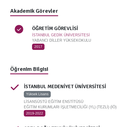
Akademik Görevler
ÖĞRETİM GÖREVLİSİ
İSTANBUL GEDİK ÜNİVERSİTESİ
YABANCI DİLLER YÜKSEKOKULU
2017
Öğrenim Bilgisi
İSTANBUL MEDENİYET ÜNİVERSİTESİ
Yüksek Lisans
LİSANSÜSTÜ EĞİTİM ENSTİTÜSÜ
EĞİTİM KURUMLARI İŞLETMECİLİĞİ (YL) (TEZLİ) (İÖ)
2019-2022