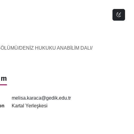
Dark 
BÖLÜMÜ/DENİZ HUKUKU ANABİLİM DALI/
şim
melisa.karaca@gedik.edu.tr
on
Kartal Yerleşkesi