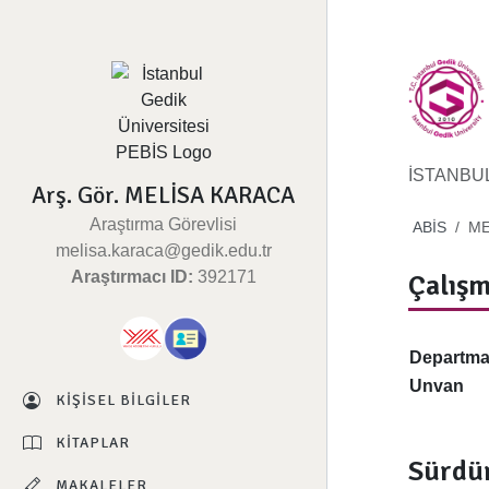
İSTANBU
Arş. Gör. MELİSA KARACA
Araştırma Görevlisi
ABİS
ME
melisa.karaca@gedik.edu.tr
Araştırmacı ID:
392171
Çalışm
Departm
Unvan
KIŞISEL BILGILER
KITAPLAR
Sürdür
MAKALELER