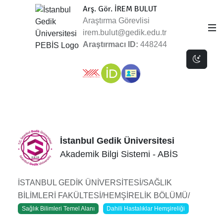
Arş. Gör. İREM BULUT
Araştırma Görevlisi
irem.bulut@gedik.edu.tr
Araştırmacı ID:
448244
Dark 
İstanbul Gedik Üniversitesi
Akademik Bilgi Sistemi - ABİS
İSTANBUL GEDİK ÜNİVERSİTESİ/SAĞLIK
BİLİMLERİ FAKÜLTESİ/HEMŞİRELİK BÖLÜMÜ/
Sağlık Bilimleri Temel Alanı
Dahili Hastalıklar Hemşireliği