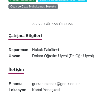
Ceza ve Ceza Muhakemesi Hukuku
ABİS
GÜRKAN ÖZOCAK
Çalışma Bilgileri
Departman
Hukuk Fakültesi
Unvan
Doktor Öğretim Üyesi (Dr. Öğr. Üyesi)
İletişim
E-posta
gurkan.ozocak@gedik.edu.tr
Lokasyon
Kartal Yerleşkesi