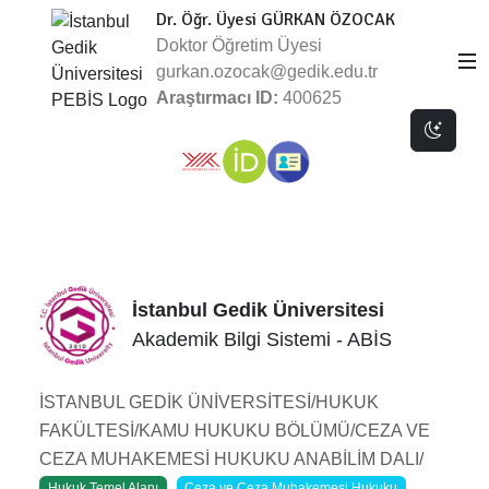
Dr. Öğr. Üyesi GÜRKAN ÖZOCAK
Doktor Öğretim Üyesi
gurkan.ozocak@gedik.edu.tr
Araştırmacı ID:
400625
Dark 
İstanbul Gedik Üniversitesi
Akademik Bilgi Sistemi - ABİS
İSTANBUL GEDİK ÜNİVERSİTESİ/HUKUK
FAKÜLTESİ/KAMU HUKUKU BÖLÜMÜ/CEZA VE
CEZA MUHAKEMESİ HUKUKU ANABİLİM DALI/
Hukuk Temel Alanı
Ceza ve Ceza Muhakemesi Hukuku