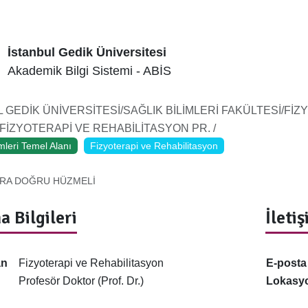
İstanbul Gedik Üniversitesi
Akademik Bilgi Sistemi - ABİS
 GEDİK ÜNİVERSİTESİ/SAĞLIK BİLİMLERİ FAKÜLTESİ/Fİ
İZYOTERAPİ VE REHABİLİTASYON PR. /
imleri Temel Alanı
Fizyoterapi ve Rehabilitasyon
RA DOĞRU HÜZMELİ
a Bilgileri
İleti
an
Fizyoterapi ve Rehabilitasyon
E-posta
Profesör Doktor (Prof. Dr.)
Lokasy