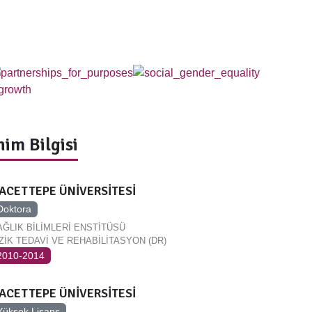
im Bilgisi
ACETTEPE ÜNİVERSİTESİ
Doktora
AĞLIK BİLİMLERİ ENSTİTÜSÜ
İZİK TEDAVİ VE REHABİLİTASYON (DR)
2010-2014
ACETTEPE ÜNİVERSİTESİ
Yüksek Lisans