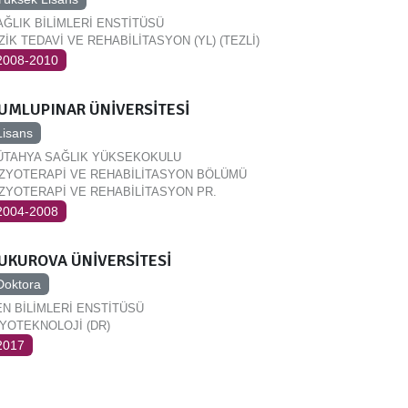
AĞLIK BİLİMLERİ ENSTİTÜSÜ
ZİK TEDAVİ VE REHABİLİTASYON (YL) (TEZLİ)
2008-2010
UMLUPINAR ÜNİVERSİTESİ
Lisans
ÜTAHYA SAĞLIK YÜKSEKOKULU
İZYOTERAPİ VE REHABİLİTASYON BÖLÜMÜ
İZYOTERAPİ VE REHABİLİTASYON PR.
2004-2008
UKUROVA ÜNİVERSİTESİ
Doktora
EN BİLİMLERİ ENSTİTÜSÜ
İYOTEKNOLOJİ (DR)
2017