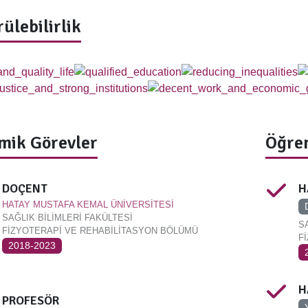
ülebilirlik
mik Görevler
Öğren
DOÇENT
H
HATAY MUSTAFA KEMAL ÜNİVERSİTESİ
SAĞLIK BİLİMLERİ FAKÜLTESİ
S
FİZYOTERAPİ VE REHABİLİTASYON BÖLÜMÜ
F
2018-2023
H
PROFESÖR