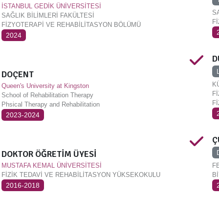
İSTANBUL GEDİK ÜNİVERSİTESİ
S
SAĞLIK BİLİMLERİ FAKÜLTESİ
Fİ
FİZYOTERAPİ VE REHABİLİTASYON BÖLÜMÜ
2024
D
DOÇENT
K
Queen's University at Kingston
F
School of Rehabilitation Therapy
F
Phsical Therapy and Rehabilitation
2023-2024
Ç
DOKTOR ÖĞRETİM ÜYESİ
F
MUSTAFA KEMAL ÜNİVERSİTESİ
B
FİZİK TEDAVİ VE REHABİLİTASYON YÜKSEKOKULU
2016-2018