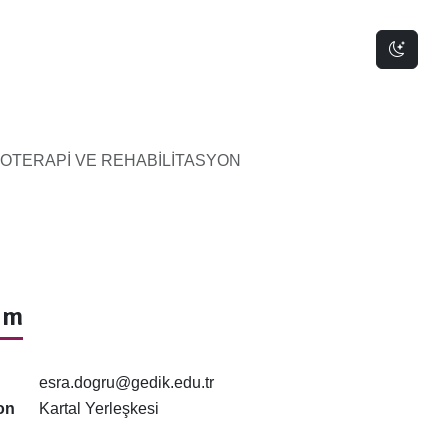
Dark 
ZYOTERAPİ VE REHABİLİTASYON
şim
esra.dogru@gedik.edu.tr
on
Kartal Yerleşkesi