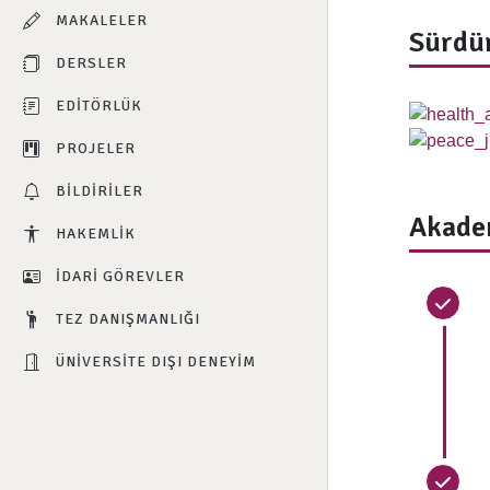
MAKALELER
Sürdür
DERSLER
EDITÖRLÜK
PROJELER
BILDIRILER
Akade
HAKEMLIK
İDARI GÖREVLER
TEZ DANIŞMANLIĞI
ÜNIVERSITE DIŞI DENEYIM