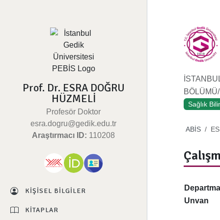
İSTANBUL
Prof. Dr. ESRA DOĞRU
BÖLÜMÜ/F
HÜZMELİ
Sağlık Bil
Profesör Doktor
esra.dogru@gedik.edu.tr
ABİS
ES
Araştırmacı ID:
110208
Çalışm
Departm
KIŞISEL BILGILER
Unvan
KITAPLAR