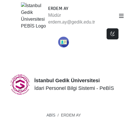
ERDEM AY
Müdür
erdem.ay@gedik.edu.tr
Dark 
İstanbul Gedik Üniversitesi
İdari Personel Bilgi Sistemi - PeBİS
ABİS
ERDEM AY