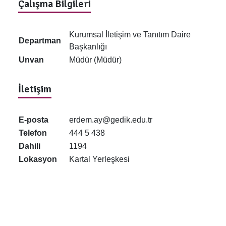
Çalışma Bilgileri
Kurumsal İletişim ve Tanıtım Daire
Departman
Başkanlığı
Unvan
Müdür (Müdür)
İletişim
E-posta
erdem.ay@gedik.edu.tr
Telefon
444 5 438
Dahili
1194
Lokasyon
Kartal Yerleşkesi