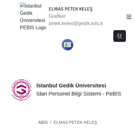
ELMAS PETEK KELEŞ
Grafiker
petek.keles@gedik.edu.tr
Dark 
İstanbul Gedik Üniversitesi
İdari Personel Bilgi Sistemi - PeBİS
ABİS
ELMAS PETEK KELEŞ