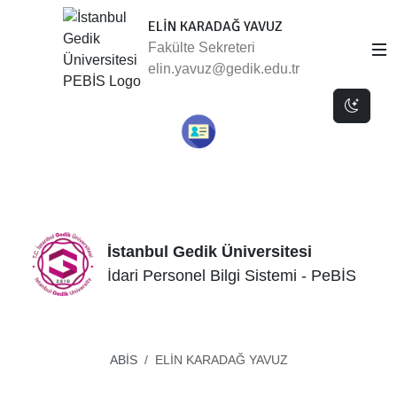
ELİN KARADAĞ YAVUZ
Fakülte Sekreteri
elin.yavuz@gedik.edu.tr
Dark 
İstanbul Gedik Üniversitesi
İdari Personel Bilgi Sistemi - PeBİS
ABİS
ELİN KARADAĞ YAVUZ