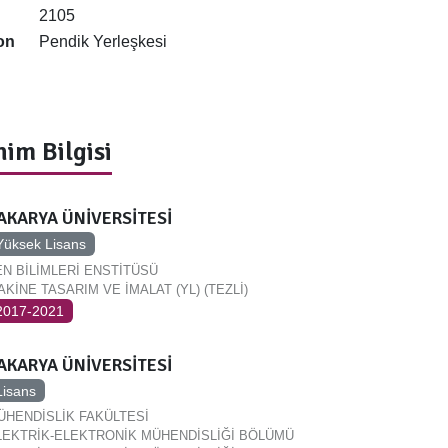
2105
on
Pendik Yerleşkesi
im Bilgisi
AKARYA ÜNİVERSİTESİ
Yüksek Lisans
EN BİLİMLERİ ENSTİTÜSÜ
AKİNE TASARIM VE İMALAT (YL) (TEZLİ)
2017-2021
AKARYA ÜNİVERSİTESİ
Lisans
ÜHENDİSLİK FAKÜLTESİ
LEKTRİK-ELEKTRONİK MÜHENDİSLİĞİ BÖLÜMÜ