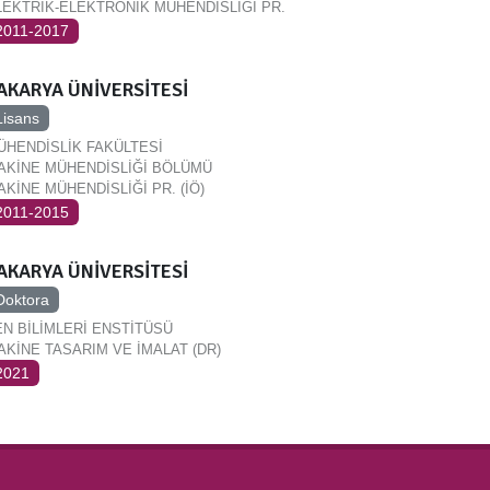
LEKTRİK-ELEKTRONİK MÜHENDİSLİĞİ PR.
2011-2017
AKARYA ÜNİVERSİTESİ
Lisans
ÜHENDİSLİK FAKÜLTESİ
AKİNE MÜHENDİSLİĞİ BÖLÜMÜ
AKİNE MÜHENDİSLİĞİ PR. (İÖ)
2011-2015
AKARYA ÜNİVERSİTESİ
Doktora
EN BİLİMLERİ ENSTİTÜSÜ
AKİNE TASARIM VE İMALAT (DR)
2021