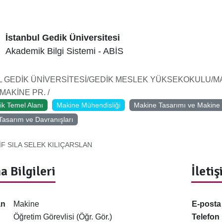
İstanbul Gedik Üniversitesi
Akademik Bilgi Sistemi - ABİS
L GEDİK ÜNİVERSİTESİ/GEDİK MESLEK YÜKSEKOKULU/MA
AKİNE PR. /
ik Temel Alanı
Makine Mühendisliği
Makine Tasarımı ve Makine
asarım ve Davranışları
İF SILA SELEK KILIÇARSLAN
a Bilgileri
İleti
an
Makine
E-posta
Öğretim Görevlisi (Öğr. Gör.)
Telefon