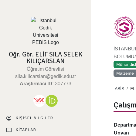
İSTANBU
Öğr. Gör. ELİF SILA SELEK
BÖLÜMÜ/M
KILIÇARSLAN
Mühendisl
Öğretim Görevlisi
Malzeme T
sila.kilicarslan@gedik.edu.tr
Araştırmacı ID:
307773
ABİS
EL
Çalışm
KIŞISEL BILGILER
Departm
KITAPLAR
Unvan