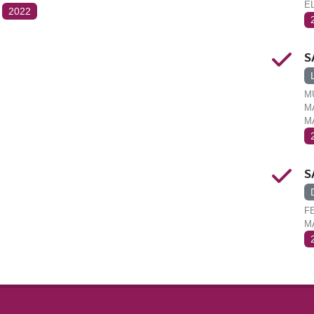
E
2022
S
M
M
M
S
F
M