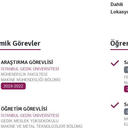
Dahili
Lokasy
mik Görevler
Öğren
ARAŞTIRMA GÖREVLİSİ
S
İSTANBUL GEDİK ÜNİVERSİTESİ
MÜHENDİSLİK FAKÜLTESİ
F
MAKİNE MÜHENDİSLİĞİ BÖLÜMÜ
M
2019-2022
S
ÖĞRETİM GÖREVLİSİ
İSTANBUL GEDİK ÜNİVERSİTESİ
M
GEDİK MESLEK YÜKSEKOKULU
E
MAKİNE VE METAL TEKNOLOJİLERİ BÖLÜMÜ