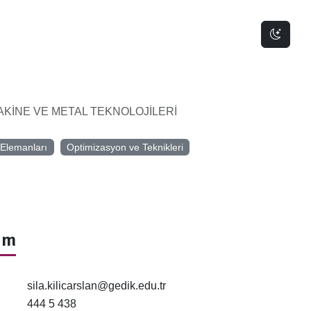
Dark 
KİNE VE METAL TEKNOLOJİLERİ
 Elemanları
Optimizasyon ve Teknikleri
şim
sila.kilicarslan@gedik.edu.tr
444 5 438