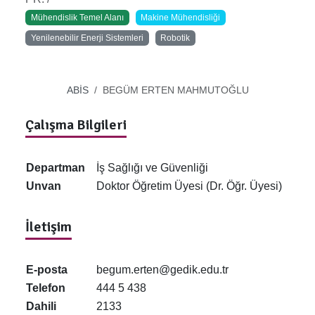
Mühendislik Temel Alanı
Makine Mühendisliği
Yenilenebilir Enerji Sistemleri
Robotik
ABİS
BEGÜM ERTEN MAHMUTOĞLU
Çalışma Bilgileri
Departman
İş Sağlığı ve Güvenliği
Unvan
Doktor Öğretim Üyesi (Dr. Öğr. Üyesi)
İletişim
E-posta
begum.erten@gedik.edu.tr
Telefon
444 5 438
Dahili
2133