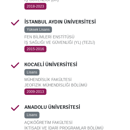
2018-2023
İSTANBUL AYDIN ÜNİVERSİTESİ
Yüksek Lisans
FEN BİLİMLERİ ENSTİTÜSÜ
İŞ SAĞLIĞI VE GÜVENLİĞİ (YL) (TEZLİ)
2015-2016
KOCAELİ ÜNİVERSİTESİ
Lisans
MÜHENDİSLİK FAKÜLTESİ
JEOFİZİK MÜHENDİSLİĞİ BÖLÜMÜ
2009-2013
ANADOLU ÜNİVERSİTESİ
Lisans
AÇIKÖĞRETİM FAKÜLTESİ
İKTİSADİ VE İDARİ PROGRAMLAR BÖLÜMÜ