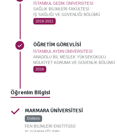
İSTANBUL GEDİK ÜNİVERSİTESİ
SAĞLIK BİLİMLERİ FAKÜLTESİ
İŞ SAĞLIĞI VE GÜVENLİĞİ BÖLÜMÜ
2018-2021
ÖĞRETİM GÖREVLİSİ
İSTANBUL AYDIN ÜNİVERSİTESİ
ANADOLU BİL MESLEK YÜKSEKOKULU
MÜLKİYET KORUMA VE GÜVENLİK BÖLÜMÜ
2016
Öğrenim Bilgisi
MARMARA ÜNİVERSİTESİ
Doktora
FEN BİLİMLERİ ENSTİTÜSÜ
İŞ GÜVENLİĞİ (DR)