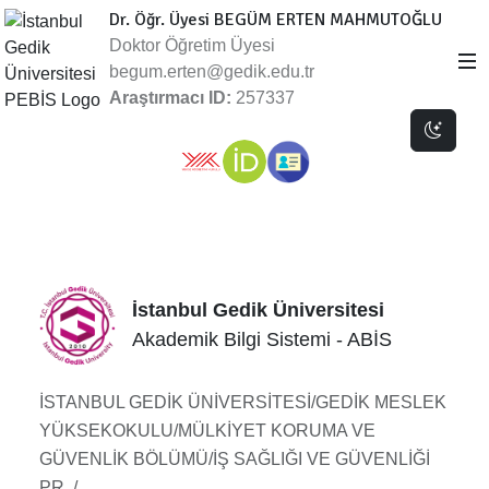
Dr. Öğr. Üyesi BEGÜM ERTEN MAHMUTOĞLU
Doktor Öğretim Üyesi
begum.erten@gedik.edu.tr
Araştırmacı ID:
257337
Dark 
İstanbul Gedik Üniversitesi
Akademik Bilgi Sistemi - ABİS
İSTANBUL GEDİK ÜNİVERSİTESİ/GEDİK MESLEK
YÜKSEKOKULU/MÜLKİYET KORUMA VE
GÜVENLİK BÖLÜMÜ/İŞ SAĞLIĞI VE GÜVENLİĞİ
PR. /