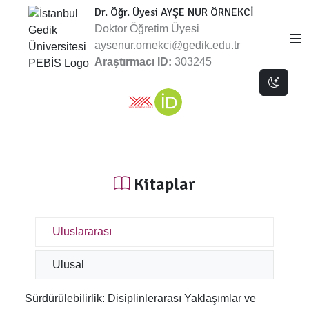
Dr. Öğr. Üyesi AYŞE NUR ÖRNEKCİ
Doktor Öğretim Üyesi
aysenur.ornekci@gedik.edu.tr
Araştırmacı ID:
303245
Dark 
Kitaplar
Uluslararası
Ulusal
Sürdürülebilirlik: Disiplinlerarası Yaklaşımlar ve