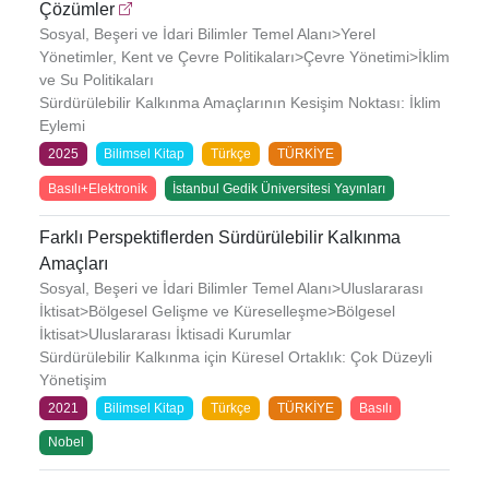
Çözümler
Sosyal, Beşeri ve İdari Bilimler Temel Alanı>Yerel
Yönetimler, Kent ve Çevre Politikaları>Çevre Yönetimi>İklim
ve Su Politikaları
Sürdürülebilir Kalkınma Amaçlarının Kesişim Noktası: İklim
Eylemi
2025
Bilimsel Kitap
Türkçe
TÜRKİYE
Basılı+Elektronik
İstanbul Gedik Üniversitesi Yayınları
Farklı Perspektiflerden Sürdürülebilir Kalkınma
Amaçları
Sosyal, Beşeri ve İdari Bilimler Temel Alanı>Uluslararası
İktisat>Bölgesel Gelişme ve Küreselleşme>Bölgesel
İktisat>Uluslararası İktisadi Kurumlar
Sürdürülebilir Kalkınma için Küresel Ortaklık: Çok Düzeyli
Yönetişim
2021
Bilimsel Kitap
Türkçe
TÜRKİYE
Basılı
Nobel