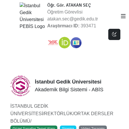
Öğr. Gör. ATAKAN SEÇ
Öğretim Görevlisi
atakan.sec@gedik.edu.tr
Araştırmacı ID:
393471
Dark 
İstanbul Gedik Üniversitesi
Akademik Bilgi Sistemi - ABİS
İSTANBUL GEDİK
ÜNİVERSİTESİ/REKTÖRLÜK/ORTAK DERSLER
BÖLÜMÜ/
Güzel Sanatlar Temel Alanı
Sinema
Video Tasarımı