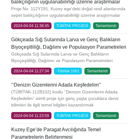
balıkçılığının uygulanabilirliği üzerine araştırmalar
Proje No: 112Y191, Kuzey ege'deki doğal resif alanlarında
sepet balıkçılığının uygulanabilirliği üzerine araştırmalar
2024-04-04 11:38:45
TÜBİTAK PROJESİ
Tamamlandı
Gökçeada Sığ Sularında Larva ve Genç Balıkların
Biyoçeşitliliği, Dağılımı ve Populasyon Parametreleri
Gökçeada Sığ Sularında Larva ve Genç Balıkların
Biyoçeşitliliği, Dağılımı ve Populasyon Parametreleri
2024-04-04 11:27:34
-Tübitak 1001
Tamamlandı
‘’Denizin Gizemlerini Adada Keşfedelim’’
(TÜBİTAK-112B102) kodlu ‘’Denizin Gizemlerini Adada
Keşfedelim’’ isimli proje için genç yaşta çocuklara deniz
bilimleri ile ilgili temel bilgileri kazandırmak
2024-04-04 11:23:59
TÜBİTAK PROJESİ
Tamamlandı
Kuzey Ege’de Paragat Avcılığında Temel
Parametrelerin Belirlenmesi