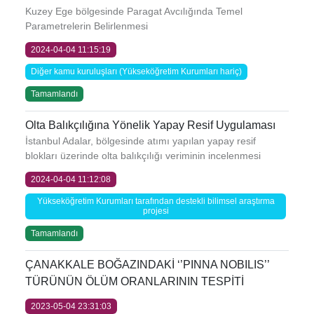
Kuzey Ege bölgesinde Paragat Avcılığında Temel
Parametrelerin Belirlenmesi
2024-04-04 11:15:19
Diğer kamu kuruluşları (Yükseköğretim Kurumları hariç)
Tamamlandı
Olta Balıkçılığına Yönelik Yapay Resif Uygulaması
İstanbul Adalar, bölgesinde atımı yapılan yapay resif
blokları üzerinde olta balıkçılığı veriminin incelenmesi
2024-04-04 11:12:08
Yükseköğretim Kurumları tarafından destekli bilimsel araştırma
projesi
Tamamlandı
ÇANAKKALE BOĞAZINDAKİ ‘’PINNA NOBILIS’’
TÜRÜNÜN ÖLÜM ORANLARININ TESPİTİ
2023-05-04 23:31:03