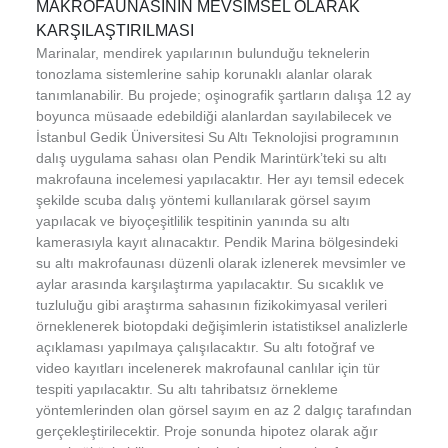
MAKROFAUNASININ MEVSİMSEL OLARAK
KARŞILAŞTIRILMASI
Marinalar, mendirek yapılarının bulunduğu teknelerin
tonozlama sistemlerine sahip korunaklı alanlar olarak
tanımlanabilir. Bu projede; oşinografik şartların dalışa 12 ay
boyunca müsaade edebildiği alanlardan sayılabilecek ve
İstanbul Gedik Üniversitesi Su Altı Teknolojisi programının
dalış uygulama sahası olan Pendik Marintürk’teki su altı
makrofauna incelemesi yapılacaktır. Her ayı temsil edecek
şekilde scuba dalış yöntemi kullanılarak görsel sayım
yapılacak ve biyoçeşitlilik tespitinin yanında su altı
kamerasıyla kayıt alınacaktır. Pendik Marina bölgesindeki
su altı makrofaunası düzenli olarak izlenerek mevsimler ve
aylar arasında karşılaştırma yapılacaktır. Su sıcaklık ve
tuzluluğu gibi araştırma sahasının fizikokimyasal verileri
örneklenerek biotopdaki değişimlerin istatistiksel analizlerle
açıklaması yapılmaya çalışılacaktır. Su altı fotoğraf ve
video kayıtları incelenerek makrofaunal canlılar için tür
tespiti yapılacaktır. Su altı tahribatsız örnekleme
yöntemlerinden olan görsel sayım en az 2 dalgıç tarafından
gerçekleştirilecektir. Proje sonunda hipotez olarak ağır