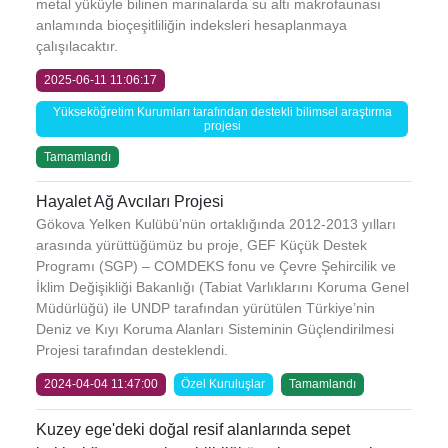
metal yüküyle bilinen marinalarda su altı makrofaunası
anlamında bioçeşitliliğin indeksleri hesaplanmaya
çalışılacaktır.
2025-06-11 11:06:17
Yükseköğretim Kurumları tarafından destekli bilimsel araştırma
projesi
Tamamlandı
Hayalet Ağ Avcıları Projesi
Gökova Yelken Kulübü’nün ortaklığında 2012-2013 yılları
arasında yürüttüğümüz bu proje, GEF Küçük Destek
Programı (SGP) – COMDEKS fonu ve Çevre Şehircilik ve
İklim Değişikliği Bakanlığı (Tabiat Varlıklarını Koruma Genel
Müdürlüğü) ile UNDP tarafından yürütülen Türkiye’nin
Deniz ve Kıyı Koruma Alanları Sisteminin Güçlendirilmesi
Projesi tarafından desteklendi.
2024-04-04 11:47:00
Özel Kuruluşlar
Tamamlandı
Kuzey ege'deki doğal resif alanlarında sepet