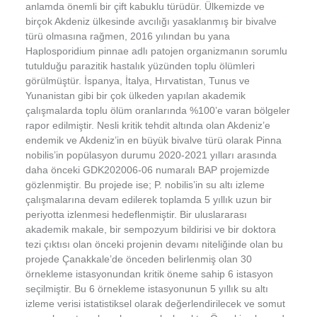
anlamda önemli bir çift kabuklu türüdür. Ülkemizde ve
birçok Akdeniz ülkesinde avcılığı yasaklanmış bir bivalve
türü olmasına rağmen, 2016 yılından bu yana
Haplosporidium pinnae adlı patojen organizmanın sorumlu
tutulduğu parazitik hastalık yüzünden toplu ölümleri
görülmüştür. İspanya, İtalya, Hırvatistan, Tunus ve
Yunanistan gibi bir çok ülkeden yapılan akademik
çalışmalarda toplu ölüm oranlarında %100’e varan bölgeler
rapor edilmiştir. Nesli kritik tehdit altında olan Akdeniz’e
endemik ve Akdeniz’in en büyük bivalve türü olarak Pinna
nobilis’in popülasyon durumu 2020-2021 yılları arasında
daha önceki GDK202006-06 numaralı BAP projemizde
gözlenmiştir. Bu projede ise; P. nobilis’in su altı izleme
çalışmalarına devam edilerek toplamda 5 yıllık uzun bir
periyotta izlenmesi hedeflenmiştir. Bir uluslararası
akademik makale, bir sempozyum bildirisi ve bir doktora
tezi çıktısı olan önceki projenin devamı niteliğinde olan bu
projede Çanakkale’de önceden belirlenmiş olan 30
örnekleme istasyonundan kritik öneme sahip 6 istasyon
seçilmiştir. Bu 6 örnekleme istasyonunun 5 yıllık su altı
izleme verisi istatistiksel olarak değerlendirilecek ve somut