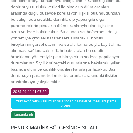
sonuçlar ortaya konulmaya çalışılacaktır. Önceki çalışmada
deniz suyu tuzluluk verileri ile pinaların ölüm oranları
arasında güçlü düzeyde korelasyon ilişkisi bulunduğundan
bu çalışmada sıcaklık, derinlik, dip yapısı gibi diğer
parametrelerin pinaların ölüm oranlarıyla olan ilişkisine
uzun vadede bakılacaktır. Su altında scuba/serbest dalış
yöntemiyle çizgisel hat transekt alınarak P. nobilis
bireylerinin görsel sayımı ve su altı kamerasıyla kayıt altına
alınması sağlanacaktır. Tahribatsız olan bu su altı
örnekleme yöntemiyle pina bireylerinin sadece popülasyon
durumlarının 5 yıllık süreçteki durumlarına bakılarak, yıllar
bazında ölüm ve canlılık oranları karşılaştırılacaktır. Bazı
deniz suyu parametreleri ile bu oranlar arasındaki ilişkiler
araştırılmaya çalışılacaktır.
2025-06-11 11:07:29
Yükseköğretim Kurumları tarafından destekli bilimsel araştırma
projesi
Tamamlandı
PENDİK MARİNA BÖLGESİNDE SU ALTI