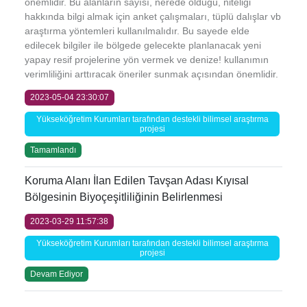
önemlidir. Bu alanların sayısı, nerede olduğu, niteliği
hakkında bilgi almak için anket çalışmaları, tüplü dalışlar vb
araştırma yöntemleri kullanılmalıdır. Bu sayede elde
edilecek bilgiler ile bölgede gelecekte planlanacak yeni
yapay resif projelerine yön vermek ve denize! kullanımın
verimliliğini arttıracak öneriler sunmak açısından önemlidir.
2023-05-04 23:30:07
Yükseköğretim Kurumları tarafından destekli bilimsel araştırma
projesi
Tamamlandı
Koruma Alanı İlan Edilen Tavşan Adası Kıyısal
Bölgesinin Biyoçeşitliliğinin Belirlenmesi
2023-03-29 11:57:38
Yükseköğretim Kurumları tarafından destekli bilimsel araştırma
projesi
Devam Ediyor