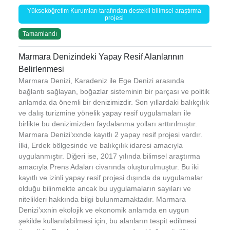
Yükseköğretim Kurumları tarafından destekli bilimsel araştırma
projesi
Tamamlandı
Marmara Denizindeki Yapay Resif Alanlarının
Belirlenmesi
Marmara Denizi, Karadeniz ile Ege Denizi arasında
bağlantı sağlayan, boğazlar sisteminin bir parçası ve politik
anlamda da önemli bir denizimizdir. Son yıllardaki balıkçılık
ve dalış turizmine yönelik yapay resif uygulamaları ile
birlikte bu denizimizden faydalanma yolları arttırılmıştır.
Marmara Denizi’xxnde kayıtlı 2 yapay resif projesi vardır.
İlki, Erdek bölgesinde ve balıkçılık idaresi amacıyla
uygulanmıştır. Diğeri ise, 2017 yılında bilimsel araştırma
amacıyla Prens Adaları civarında oluşturulmuştur. Bu iki
kayıtlı ve izinli yapay resif projesi dışında da uygulamalar
olduğu bilinmekte ancak bu uygulamaların sayıları ve
nitelikleri hakkında bilgi bulunmamaktadır. Marmara
Denizi’xxnin ekolojik ve ekonomik anlamda en uygun
şekilde kullanılabilmesi için, bu alanların tespit edilmesi