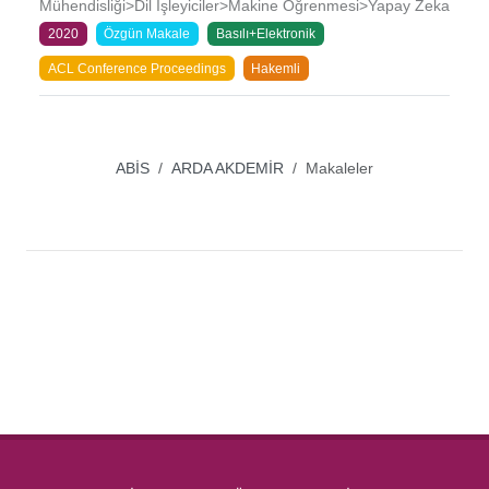
Mühendisliği>Dil İşleyiciler>Makine Öğrenmesi>Yapay Zeka
2020
Özgün Makale
Basılı+Elektronik
ACL Conference Proceedings
Hakemli
ABİS
ARDA AKDEMİR
Makaleler