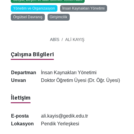
Yönetim ve Organizasyon
İnsan Kaynakları Yönetimi
Örgütsel Davranış
Girişimcilik
ABİS
ALİ KAYIŞ
Çalışma Bilgileri
Departman
İnsan Kaynakları Yönetimi
Unvan
Doktor Öğretim Üyesi (Dr. Öğr. Üyesi)
İletişim
E-posta
ali.kayis@gedik.edu.tr
Lokasyon
Pendik Yerleşkesi