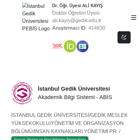
Dr. Öğr. Üyesi ALİ KAYIŞ
Doktor Öğretim Üyesi
ali.kayis@gedik.edu.tr
Araştırmacı ID:
414830
Dark 
İstanbul Gedik Üniversitesi
Akademik Bilgi Sistemi - ABİS
İSTANBUL GEDİK ÜNİVERSİTESİ/GEDİK MESLEK
YÜKSEKOKULU/YÖNETİM VE ORGANİZASYON
BÖLÜMÜ/İNSAN KAYNAKLARI YÖNETİMİ PR. /
Sosyal, Beşeri ve İdari Bilimler Temel Alanı