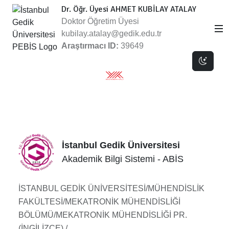
Dr. Öğr. Üyesi AHMET KUBİLAY ATALAY
Doktor Öğretim Üyesi
kubilay.atalay@gedik.edu.tr
Araştırmacı ID:
39649
Dark 
İstanbul Gedik Üniversitesi
Akademik Bilgi Sistemi - ABİS
İSTANBUL GEDİK ÜNİVERSİTESİ/MÜHENDİSLİK
FAKÜLTESİ/MEKATRONİK MÜHENDİSLİĞİ
BÖLÜMÜ/MEKATRONİK MÜHENDİSLİĞİ PR.
(İNGİLİZCE) /